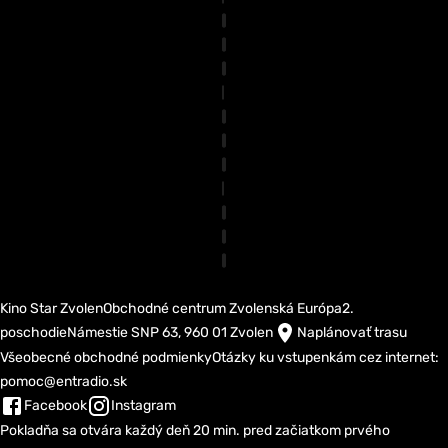
Kino Star Zvolen
Obchodné centrum Zvolenská Európa
2.
poschodie
Námestie SNP 63, 960 01 Zvolen
Naplánovať trasu
Všeobecné obchodné podmienky
Otázky ku vstupenkám cez internet:
pomoc@entradio.sk
Facebook
Instagram
Pokladňa sa otvára každý deň 20 min. pred začiatkom prvého