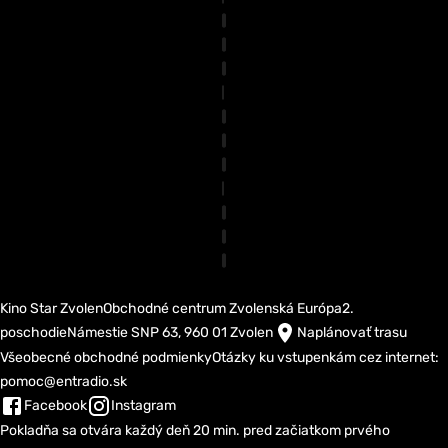
Kino Star Zvolen
Obchodné centrum Zvolenská Európa
2.
poschodie
Námestie SNP 63, 960 01 Zvolen
Naplánovať trasu
Všeobecné obchodné podmienky
Otázky ku vstupenkám cez internet:
pomoc@entradio.sk
Facebook
Instagram
Pokladňa sa otvára každý deň 20 min. pred začiatkom prvého