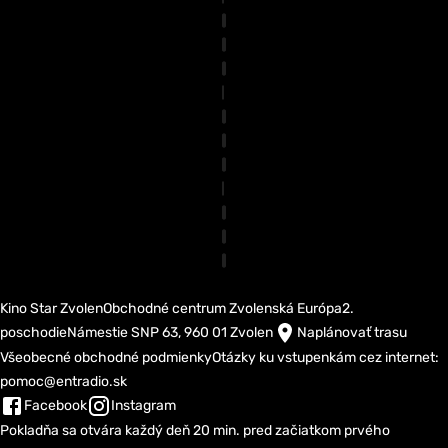
Kino Star Zvolen
Obchodné centrum Zvolenská Európa
2.
poschodie
Námestie SNP 63, 960 01 Zvolen
Naplánovať trasu
Všeobecné obchodné podmienky
Otázky ku vstupenkám cez internet:
pomoc@entradio.sk
Facebook
Instagram
Pokladňa sa otvára každý deň 20 min. pred začiatkom prvého